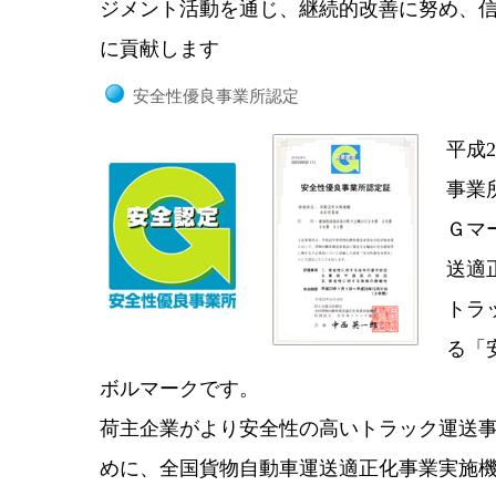
ジメント活動を通じ、継続的改善に努め、
に貢献します
安全性優良事業所認定
平成2
事業
Ｇマ
送適
トラ
る「
ボルマークです。
荷主企業がより安全性の高いトラック運送
めに、全国貨物自動車運送適正化事業実施