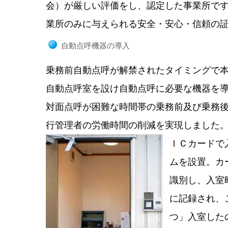
会）が厳しい評価をし、認定した事業所で
業所のみに与えられる安全・安心・信頼の
自動点呼機器の導入
乗務前自動点呼が解禁されたタイミングで本
自動点呼室を設け自動点呼に必要な機器を
対面点呼が困難な時間帯の乗務前及び乗務
行管理者の労働時間の削減を実現しました
ＩＣカードで
ムを設置。カ
識別し、入室
に記録され、
つ」入室した