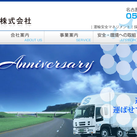
三雪運輸
｜
運輸安全マネジメント
｜